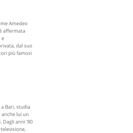
i come Amedeo
 è affermata
 e
rivata, dal suo
ori più famosi
 a Bari, studia
i anche lui un
 Dagli anni ’80
televisione,