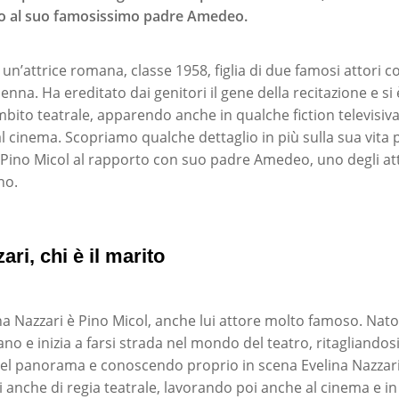
no al suo famosissimo padre Amedeo.
è un’attrice romana, classe 1958, figlia di due famosi attor
enna. Ha ereditato dai genitori il gene della recitazione e si
mbito teatrale, apparendo anche in qualche fiction televisiva
l cinema. Scopriamo qualche dettaglio in più sulla sua vita p
ino Micol al rapporto con suo padre Amedeo, uno degli att
no.
ari, chi è il marito
ina Nazzari è Pino Micol, anche lui attore molto famoso. Nato
ano e inizia a farsi strada nel mondo del teatro, ritagliandos
 nel panorama e conoscendo proprio in scena Evelina Nazzari.
i anche di regia teatrale, lavorando poi anche al cinema e in 