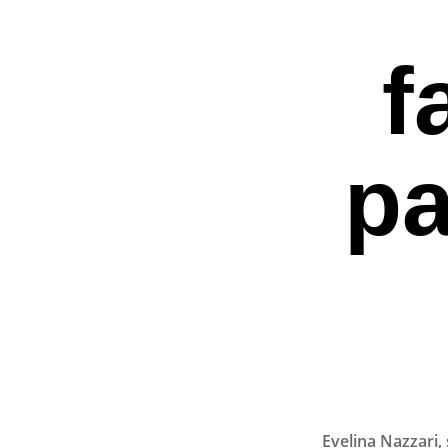
f
p
Premi invio per ce
Evelina Nazzari, 