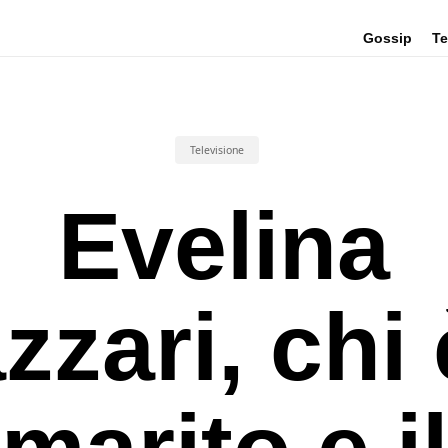
Gossip
Te
Televisione
Evelina
zzari, chi è
marito e il