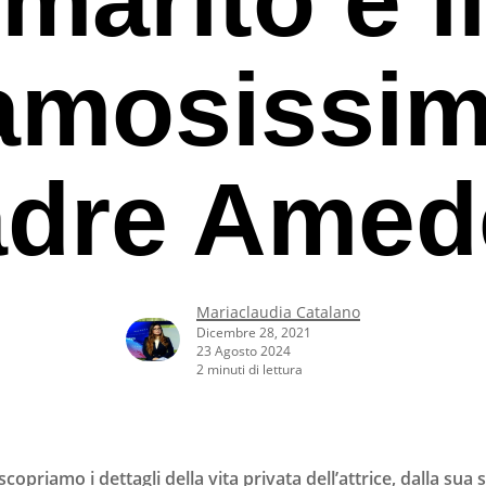
amosissi
adre Amed
Mariaclaudia Catalano
Dicembre 28, 2021
23 Agosto 2024
2 minuti di lettura
rcare o ESC per uscire
scopriamo i dettagli della vita privata dell’attrice, dalla sua 