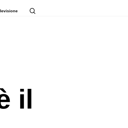
cerca
levisione
 il