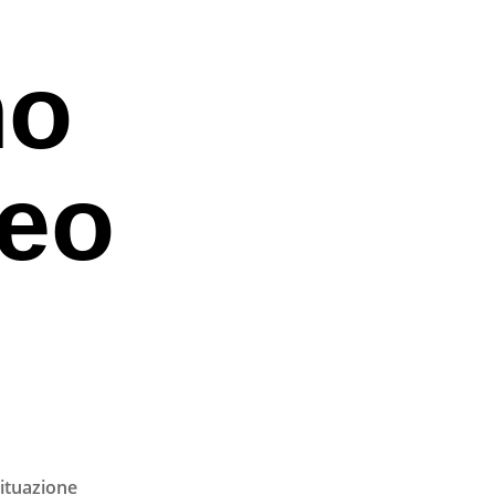
mo
eo
situazione