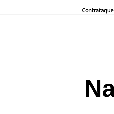
Skip
Contrataque
to
main
content
Na