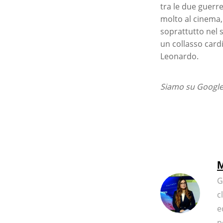
tra le due guerre
molto al cinema,
soprattutto nel 
un collasso card
Leonardo.
Siamo su Google 
M
G
c
e
p