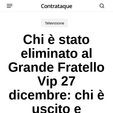
Menu
Skip
Contrataque
cer
to
main
Televisione
content
Chi è stato
eliminato al
Grande Fratello
Vip 27
dicembre: chi è
uscito e