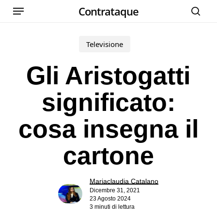
Menu
Skip
Contrataque
cer
to
main
Televisione
content
Gli Aristogatti
significato:
cosa insegna il
cartone
Mariaclaudia Catalano
Dicembre 31, 2021
23 Agosto 2024
3 minuti di lettura