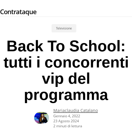
Skip
Contrataque
to
main
content
Televisione
Back To School:
tutti i concorrenti
vip del
programma
Mariaclaudia Catalano
Gennaio 4, 2022
23 Agosto 2024
2 minuti di lettura