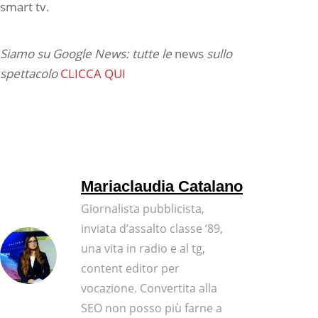
smart tv.
Siamo su Google News: tutte le
news
sullo
spettacolo
CLICCA QUI
Mariaclaudia Catalano
Giornalista pubblicista,
inviata d’assalto classe ‘89,
una vita in radio e al tg,
content editor per
vocazione. Convertita alla
SEO non posso più farne a