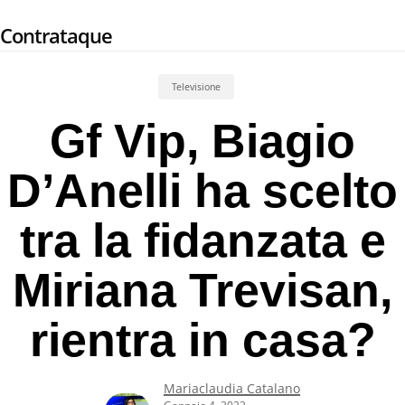
Skip
Contrataque
to
main
content
Televisione
Gf Vip, Biagio
D’Anelli ha scelto
tra la fidanzata e
Miriana Trevisan,
rientra in casa?
Mariaclaudia Catalano
Gennaio 4, 2022