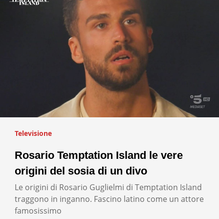
Televisione
Rosario Temptation Island le vere
origini del sosia di un divo
Le origini di Rosario Guglielmi di Temptation Island
traggono in inganno. Fascino latino come un attore
famosissimo