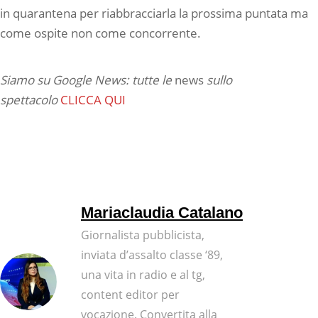
in quarantena per riabbracciarla la prossima puntata ma
come ospite non come concorrente.
Siamo su Google News: tutte le
news
sullo
spettacolo
CLICCA QUI
Mariaclaudia Catalano
Giornalista pubblicista,
inviata d’assalto classe ‘89,
una vita in radio e al tg,
content editor per
vocazione. Convertita alla