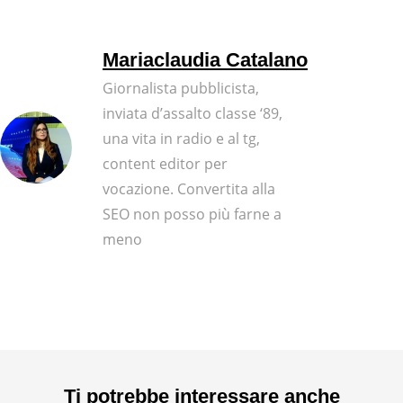
Mariaclaudia Catalano
Giornalista pubblicista,
inviata d’assalto classe ‘89,
una vita in radio e al tg,
content editor per
vocazione. Convertita alla
SEO non posso più farne a
meno
Ti potrebbe interessare anche