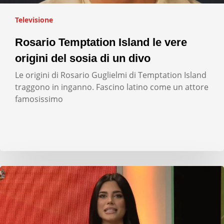
Televisione
Rosario Temptation Island le vere
origini del sosia di un divo
Le origini di Rosario Guglielmi di Temptation Island
traggono in inganno. Fascino latino come un attore
famosissimo