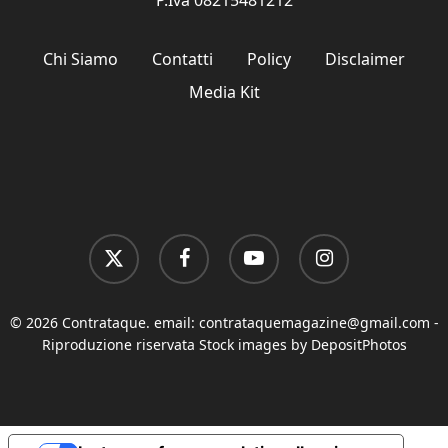
P.Iva 08215481212
Chi Siamo
Contatti
Policy
Disclaimer
Media Kit
x-
facebook
youtube
instagram
twitter
© 2026 Contrataque. email:
contrataquemagazine@gmail.com
-
Riproduzione riservata Stock images by DepositPhotos