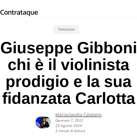
Skip
Contrataque
to
main
content
Televisione
Giuseppe Gibboni
chi è il violinista
prodigio e la sua
fidanzata Carlotta
Mariaclaudia Catalano
Gennaio 7, 2022
23 Agosto 2024
2 minuti di lettura