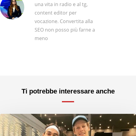
una vita in radio e al tg,
content editor per
vocazione. Convertita alla
SEO non posso più farne a
meno
Ti potrebbe interessare anche