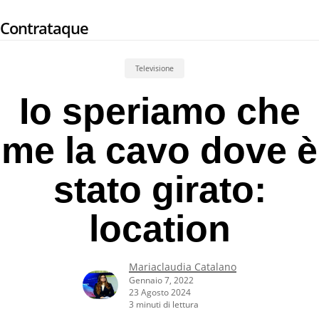
Skip
Contrataque
to
main
content
Televisione
Io speriamo che
me la cavo dove è
stato girato:
location
Mariaclaudia Catalano
Gennaio 7, 2022
23 Agosto 2024
3 minuti di lettura