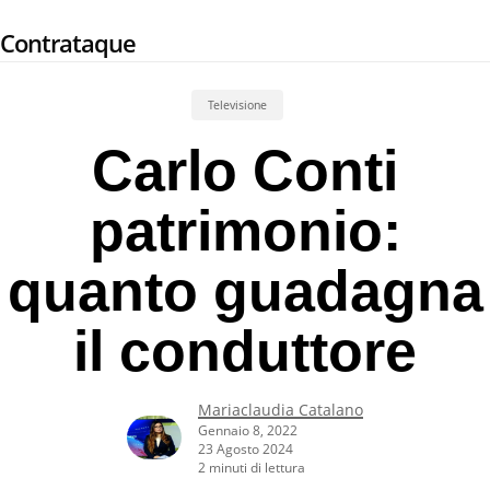
Skip
Contrataque
to
main
content
Televisione
Carlo Conti
patrimonio:
quanto guadagna
il conduttore
Mariaclaudia Catalano
Gennaio 8, 2022
23 Agosto 2024
2 minuti di lettura