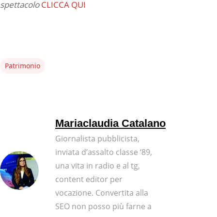
spettacolo
CLICCA QUI
Patrimonio
Mariaclaudia Catalano
Giornalista pubblicista,
inviata d’assalto classe ‘89,
una vita in radio e al tg,
content editor per
vocazione. Convertita alla
SEO non posso più farne a