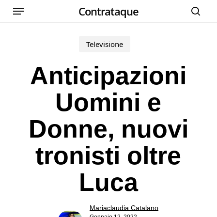
Menu
Skip
Contrataque
cer
to
main
Televisione
content
Anticipazioni
Uomini e
Donne, nuovi
tronisti oltre
Luca
Mariaclaudia Catalano
Gennaio 12, 2022