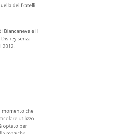
lla dei fratelli
di
Biancaneve e il
o Disney senza
l 2012.
dal momento che
ticolare utilizzo
 è optato per
ulle magiche