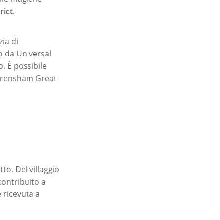
rict
.
zia di
to da Universal
o. È possibile
 Frensham Great
to. Del villaggio
contribuito a
 ricevuta a