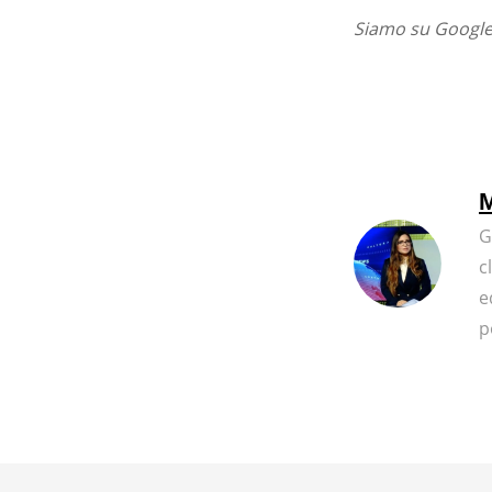
Siamo su Google 
M
G
c
e
p