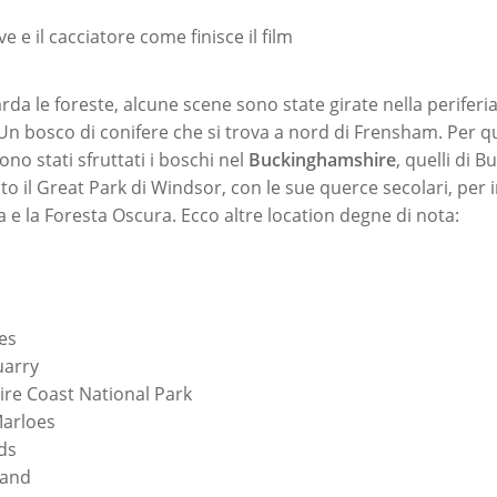
e e il cacciatore come finisce il film
da le foreste, alcune scene sono state girate nella periferia
 Un bosco di conifere che si trova a nord di Frensham. Per q
ono stati sfruttati i boschi nel
Buckinghamshire
, quelli di
zzato il Great Park di Windsor, con le sue querce secolari, per 
 e la Foresta Oscura. Ecco altre location degne di nota:
es
uarry
re Coast National Park
Marloes
ds
land