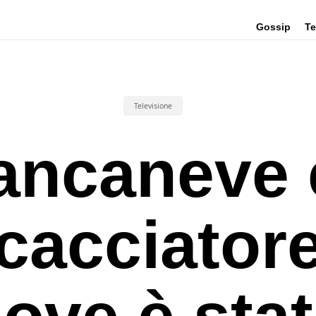
Gossip
Te
Televisione
ancaneve e
cacciator
ove è sta