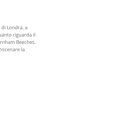
 di Londra, a
uanto riguarda il
 Burnham Beeches.
inscenare la