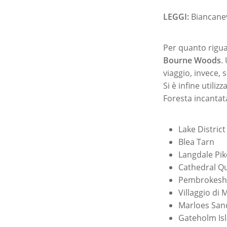
LEGGI:
Biancanev
Per quanto riguar
Bourne Woods
.
viaggio, invece, s
Si è infine utili
Foresta incantata
Lake District
Blea Tarn
Langdale Pik
Cathedral Q
Pembrokeshi
Villaggio di 
Marloes San
Gateholm Is