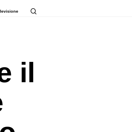
cerca
levisione
 il
e
to