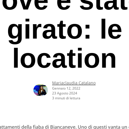
girato: le
location
Mariaclaudia Catalano
Gennaio 12, 2022
23 Agosto 2024
3 minuti di lettura
rcare o ESC per uscire
attamenti della fiaba di Biancaneve. Uno di questi vanta un 