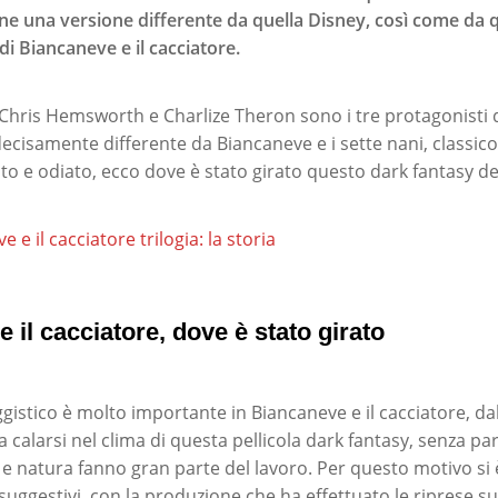
ne una versione differente da quella Disney, così come da que
di Biancaneve e il cacciatore.
 Chris Hemsworth e Charlize Theron sono i tre protagonisti 
 decisamente differente da Biancaneve e i sette nani, classic
o e odiato, ecco dove è stato girato questo dark fantasy de
 e il cacciatore trilogia: la storia
 il cacciatore, dove è stato girato
gistico è molto importante in Biancaneve e il cacciatore, 
 a calarsi nel clima di questa pellicola dark fantasy, senza par
 e natura fanno gran parte del lavoro. Per questo motivo si
suggestivi, con la produzione che ha effettuato le riprese s