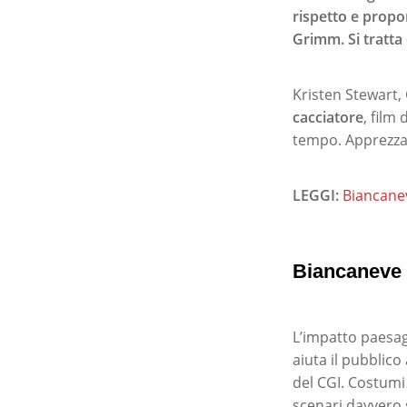
rispetto e propo
Grimm. Si tratta 
Kristen Stewart,
cacciatore
, film
tempo. Apprezzat
LEGGI:
Biancaneve
Biancaneve e
L’impatto paesag
aiuta il pubblico
del CGI. Costumi
scenari davvero 