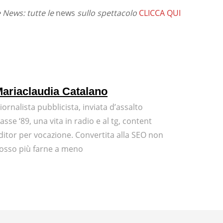
News: tutte le
news
sullo spettacolo
CLICCA QUI
ariaclaudia Catalano
iornalista pubblicista, inviata d’assalto
lasse ‘89, una vita in radio e al tg, content
ditor per vocazione. Convertita alla SEO non
osso più farne a meno