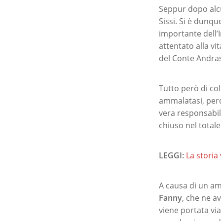
Seppur dopo alcun
Sissi. Si è dunqu
importante dell’I
attentato alla v
del Conte Andra
Tutto però di col
ammalatasi, perde 
vera responsabil
chiuso nel totale 
LEGGI:
La storia 
A causa di un am
Fanny
, che ne a
viene portata via