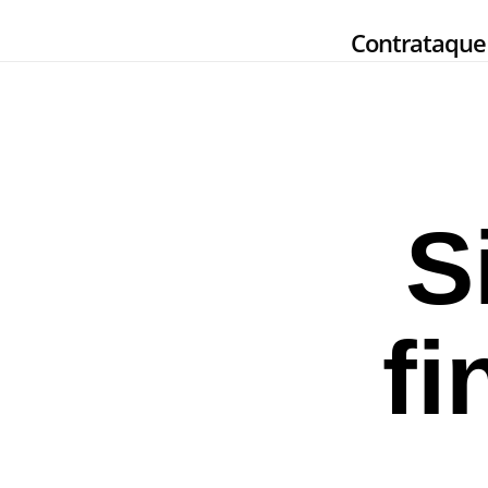
Skip
Contrataque
to
main
content
S
fi