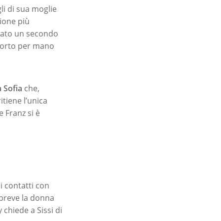
li di sua moglie
zione più
ficato un secondo
 morto per mano
a
Sofia
che,
itiene l’unica
 Franz si è
i contatti con
n breve la donna
 chiede a Sissi di