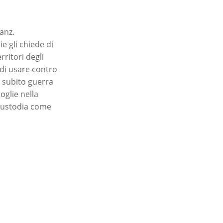
anz.
e gli chiede di
rritori degli
 di usare contro
a subito guerra
oglie nella
 custodia come