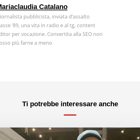
ariaclaudia Catalano
iornalista pubblicista, inviata d’assalto
lasse ‘89, una vita in radio e al tg, content
ditor per vocazione. Convertita alla SEO non
osso più farne a meno
Ti potrebbe interessare anche