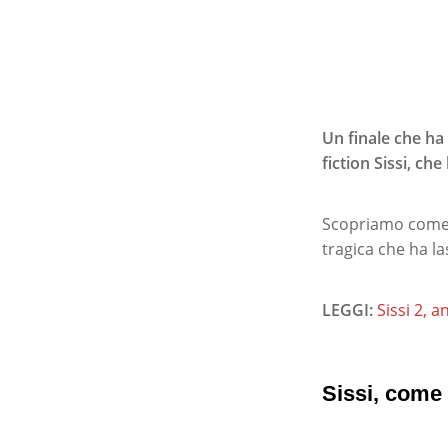
Un finale che ha 
fiction Sissi, ch
Scopriamo come è 
tragica che ha la
LEGGI:
Sissi 2, 
Sissi, come 
Premi invio per ce