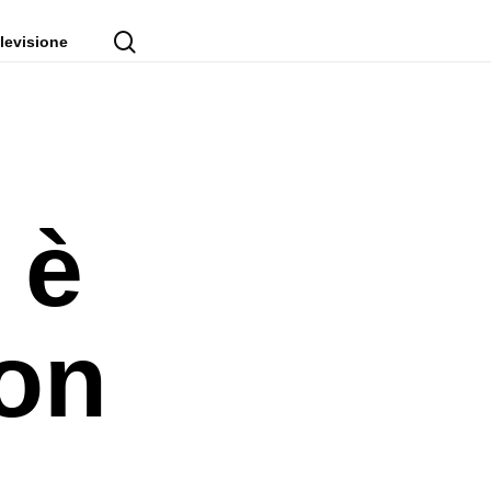
cerca
levisione
 è
ion