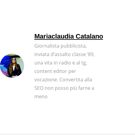
Mariaclaudia Catalano
Giornalista pubblicista,
inviata d’assalto classe ‘89,
una vita in radio e al tg,
content editor per
vocazione. Convertita alla
SEO non posso più farne a
meno