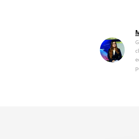
M
G
c
e
p