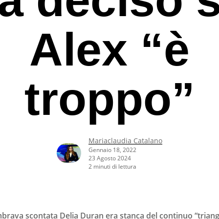
Alex “è
troppo”
Mariaclaudia Catalano
Gennaio 18, 2022
23 Agosto 2024
2 minuti di lettura
rcare o ESC per uscire
brava scontata Delia Duran era stanca del continuo “triango