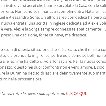
rrivati diversi aerei che hanno sorvolato la Casa con le solit
orrenti. Non sono così mancati i complimenti a Natalie, il s
el e Alessandro Sofia. Un altro aereo con dedica ha però ca
a nuova entrata: una scritta in inglese dedicata ad Alex e Sole
l è vera, Alex e la Sorge sempre connessi telepaticamente”. 
preso una decisione, forse istintiva, ma drastica.
e stufa di questa situazione che si è creata, che il marito c
tto e a prenderla in giro. Lei soffre ed è come se belli non 
tra le lacrime ha detto di volerlo lasciare. Per la nuova con
donazzo, questo nei suoi confronti non è vero amore. È solo 
re la Duran ha deciso di lasciare definitivamente suo marit
curo nelle prossime ore.
News: tutte le
news
sullo spettacolo
CLICCA QUI