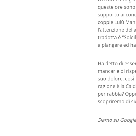
queste ore sono a
supporto ai conc
coppie Lulù Manu
l’attenzione dell
tradotta è “Solei
a piangere ed ha 
Ha detto di esser
mancarle di rispe
suo dolore, così 
ragione è la Cal
per rabbia? Oppu
scopriremo di si
Siamo su Google 