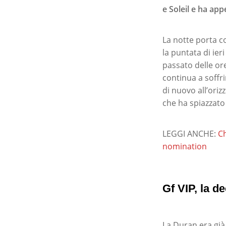
e Soleil e ha ap
La notte porta c
la puntata di ier
passato delle ore
continua a soffri
di nuovo all’ori
che ha spiazzato t
LEGGI ANCHE:
Ch
nomination
Gf VIP, la d
La Duran era già 