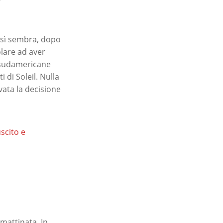
osì sembra, dopo
olare ad aver
i sudamericane
 di Soleil. Nulla
vata la decisione
uscito e
 mattinata. In