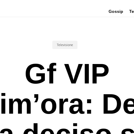
Gossip
Te
Televisione
Gf VIP
tim’ora: De
a deciso 