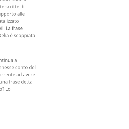
e scritte di
upporto alle
talizzato
il. La frase
Delia è scoppiata
ontinua a
tenesse conto del
corrente ad avere
una frase detta
o? Lo