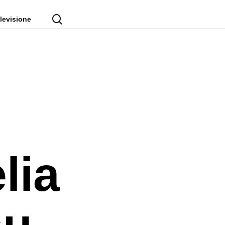
cerca
levisione
lia
su