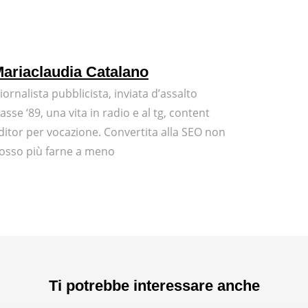
ariaclaudia Catalano
iornalista pubblicista, inviata d’assalto
lasse ‘89, una vita in radio e al tg, content
ditor per vocazione. Convertita alla SEO non
osso più farne a meno
Ti potrebbe interessare anche