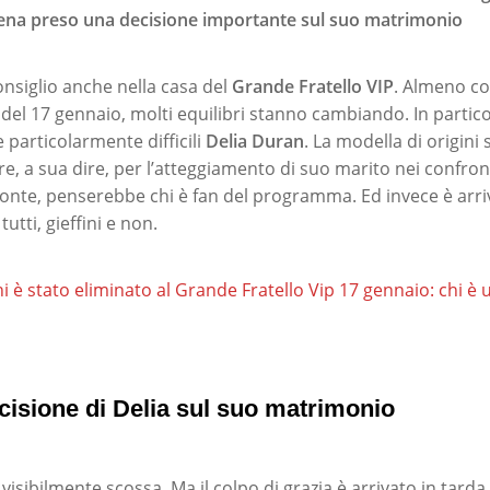
pena preso una decisione importante sul suo matrimonio
onsiglio anche nella casa del
Grande Fratello VIP
. Almeno c
i del 17 gennaio, molti equilibri stanno cambiando. In partic
 particolarmente difficili
Delia Duran
. La modella di origin
re, a sua dire, per l’atteggiamento di suo marito nei confronti
zzonte, penserebbe chi è fan del programma. Ed invece è arri
utti, gieffini e non.
i è stato eliminato al Grande Fratello Vip 17 gennaio: chi è 
ecisione di Delia sul suo matrimonio
visibilmente scossa, Ma il colpo di grazia è arrivato in tarda