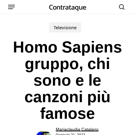
Menu
Skip
Contrataque
cer
to
main
Televisione
content
Homo Sapiens
gruppo, chi
sono e le
canzoni più
famose
Mariaclaudia Catalano
Gennaio 21, 2022