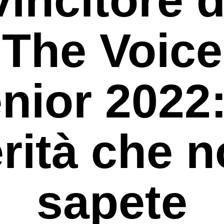
The Voice
nior 2022:
rità che 
sapete
rcare o ESC per uscire