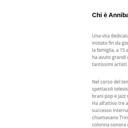
Chi è Anniba
Una vita dedicat
iniziato fin da g
la famiglia, a 15
ha avuto grandi 
tantissimi artist
Nel corso del tem
spettacoli televi
brani pop e jazz
Ha all’attivo tre
successo internaz
chiamavano Trinit
colonna sonora de