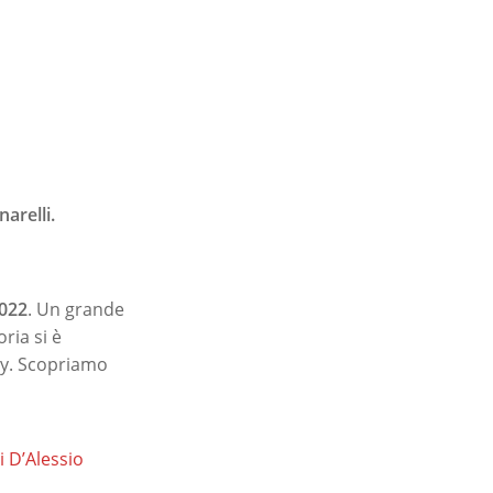
arelli.
2022
. Un grande
ria si è
ity. Scopriamo
i D’Alessio