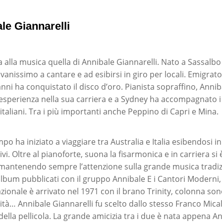
le Giannarelli
a alla musica quella di Annibale Giannarelli. Nato a Sassalbo
iovanissimo a cantare e ad esibirsi in giro per locali. Emigrat
 anni ha conquistato il disco d’oro. Pianista sopraffino, Annib
esperienza nella sua carriera e a Sydney ha accompagnato i 
i italiani. Tra i più importanti anche Peppino di Capri e Mina.
po ha iniziato a viaggiare tra Australia e Italia esibendosi 
sivi. Oltre al pianoforte, suona la fisarmonica e in carriera si
 mantenendo sempre l’attenzione sulla grande musica tradizi
 album pubblicati con il gruppo Annibale E i Cantori Moderni
ionale è arrivato nel 1971 con il brano Trinity, colonna son
à… Annibale Giannarelli fu scelto dallo stesso Franco Micali
lla pellicola. La grande amicizia tra i due è nata appena An