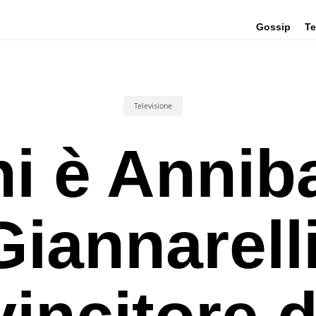
Gossip
Te
Televisione
i è Annib
Giannarelli
vincitore d