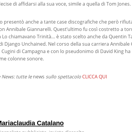
 decise di affidarsi alla sua voce, simile a quella di Tom Jones.
 lo presentò anche a tante case discografiche che però rifiu
n Annibale Giannarelli. Quest’ultimo fu così costretto a torn
da Lo chiamavano Trinità… è stato scelto anche da Quentin T
i Django Unchained. Nel corso della sua carriera Annibale 
I Cugini di Campagna e con lo pseudonimo di David King ha 
ime colonne sonore.
News: tutte le
news
sullo spettacolo
CLICCA QUI
ariaclaudia Catalano