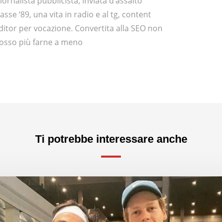
iornalista pubblicista, inviata d’assalto
lasse ‘89, una vita in radio e al tg, content
ditor per vocazione. Convertita alla SEO non
osso più farne a meno
Ti potrebbe interessare anche