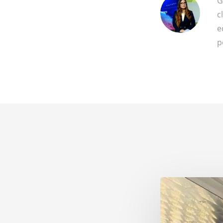
G
c
e
p