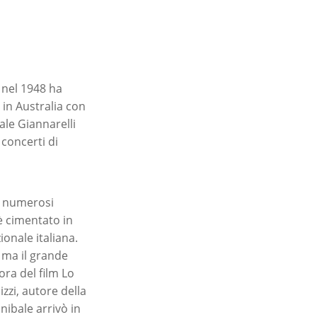
 nel 1948 ha
o in Australia con
ale Giannarelli
concerti di
in numerosi
 è cimentato in
onale italiana.
, ma il grande
ora del film Lo
zzi, autore della
nibale arrivò in