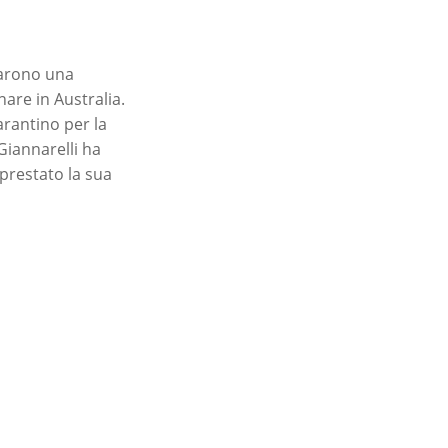
tarono una
are in Australia.
arantino per la
Giannarelli ha
prestato la sua