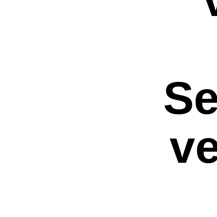
Se
ve
Premi invio per ce