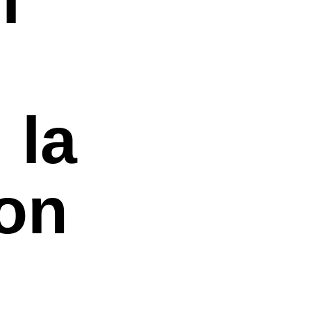
 la
non