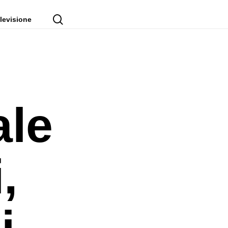
cerca
levisione
ale
,
i