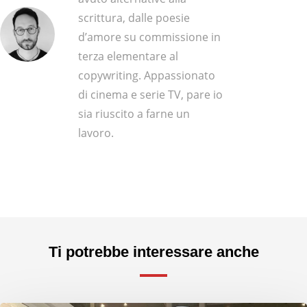
scrittura, dalle poesie
d’amore su commissione in
terza elementare al
copywriting. Appassionato
di cinema e serie TV, pare io
sia riuscito a farne un
lavoro.
Ti potrebbe interessare anche