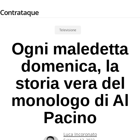
Skip
Contrataque
to
main
content
Televisione
Ogni maledetta
domenica, la
storia vera del
monologo di Al
Pacino
Luca Incoronato
Febbraio 13, 2022