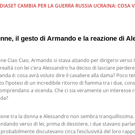
DIASET CAMBIA PER LA GUERRA RUSSIA UCRAINA: COSA V
nne, il gesto di Armando e la reazione di A
ne Ciao Ciao, Armando si stava alzando per dirigersi verso
 realtà con lei c’era Alessandro ha deciso di lasciare perder
anda è: cosa avrà voluto dire il cavaliere alla dama? Poco t
o l’ipotesi di un incredibile ritorno di fiamma tra i due, co
comprendano a vicenda. Che ci sia veramente un interesse r
Ida?
azione tra la donna e Alessandro non sembra tranquillissima
dando verso di lei, prima di desistere, i due stavano parl
robabilmente discutevano circa l’esclusività del loro rapp