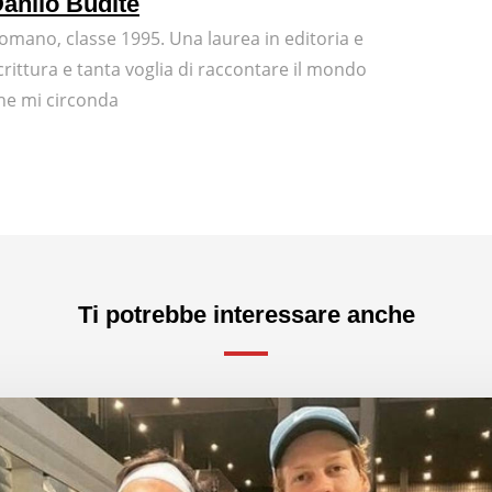
anilo Budite
omano, classe 1995. Una laurea in editoria e
crittura e tanta voglia di raccontare il mondo
he mi circonda
Ti potrebbe interessare anche