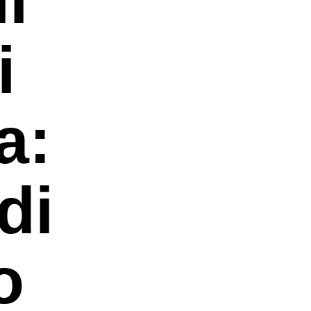
i
a:
di
o