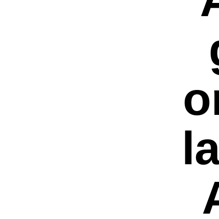
o
l
Premi invio per ce