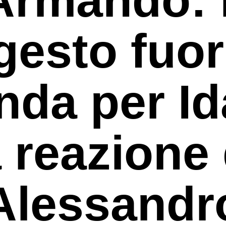
gesto fuor
nda per Id
a reazione 
Alessandr
rcare o ESC per uscire