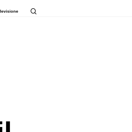
cerca
levisione
l