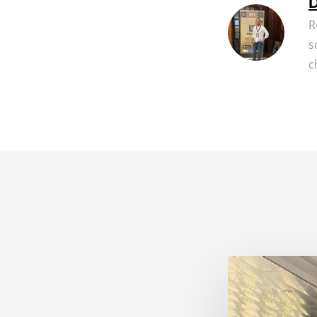
D
R
s
c