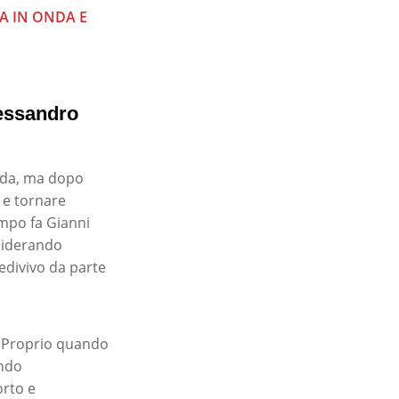
A IN ONDA E
lessandro
 Ida, ma dopo
e e tornare
empo fa Gianni
nsiderando
edivivo da parte
. Proprio quando
ando
orto e