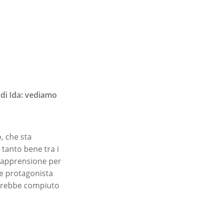
 di Ida: vediamo
, che sta
tanto bene tra i
ll’apprensione per
nde protagonista
avrebbe compiuto
.