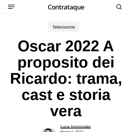
Menu
Skip
Contrataque
cer
to
main
Televisione
content
Oscar 2022 A
proposito dei
Ricardo: trama,
cast e storia
vera
Luca Incoronato
Marzo 1, 2022