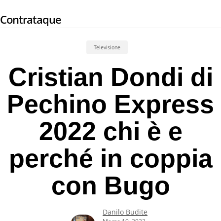
Skip
Contrataque
to
main
content
Televisione
Cristian Dondi di
Pechino Express
2022 chi è e
perché in coppia
con Bugo
Danilo Budite
Marzo 10, 2022