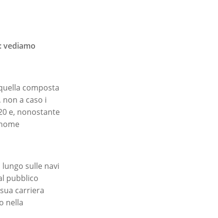
s: vediamo
 quella composta
, non a caso i
020 e, nonostante
n nome
 lungo sulle navi
al pubblico
 sua carriera
o nella