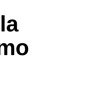
la
timo