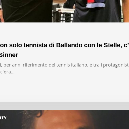
on solo tennista di Ballando con le Stelle, c’
Sinner
, per anni riferimento del tennis italiano, è tra i protagonist
: c'era…