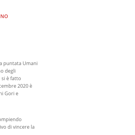
NNO
 la puntata Umani
o degli
si è fatto
icembre 2020 è
hi Gori e
 compiendo
ivo di vincere la