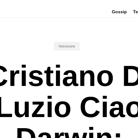
Gossip
Te
Televisione
Cristiano D
Luzio Cia
Darwin: