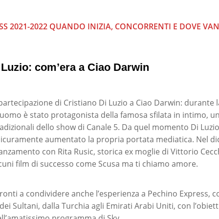
SS 2021-2022 QUANDO INIZIA, CONCORRENTI E DOVE VA
i Luzio: com’era a Ciao Darwin
a partecipazione di Cristiano Di Luzio a Ciao Darwin: durante
’uomo è stato protagonista della famosa sfilata in intimo, un
dizionali dello show di Canale 5. Da quel momento Di Luzio 
sicuramente aumentato la propria portata mediatica. Nel d
idanzamento con Rita Rusic, storica ex moglie di Vittorio Cecc
lcuni film di successo come Scusa ma ti chiamo amore.
ronti a condividere anche l’esperienza a Pechino Express,
ei Sultani, dalla Turchia agli Emirati Arabi Uniti, con l’obiett
ell’amatissimo programma di Sky.