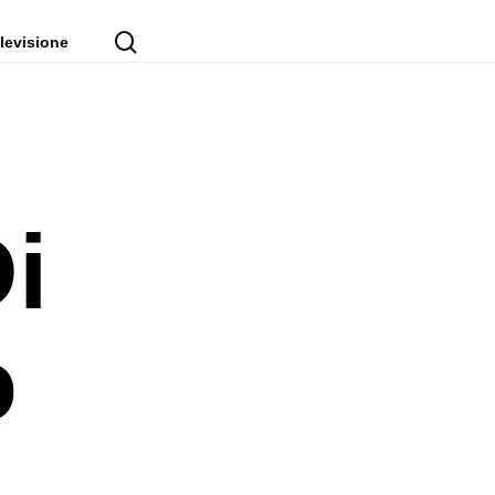
cerca
levisione
i
o