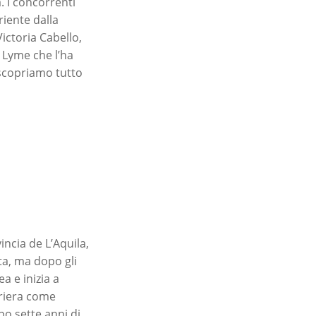
 I concorrenti
riente dalla
Victoria Cabello,
i Lyme che l’ha
: scopriamo tutto
incia de L’Aquila,
sta, ma dopo gli
ea e inizia a
rriera come
po sette anni di