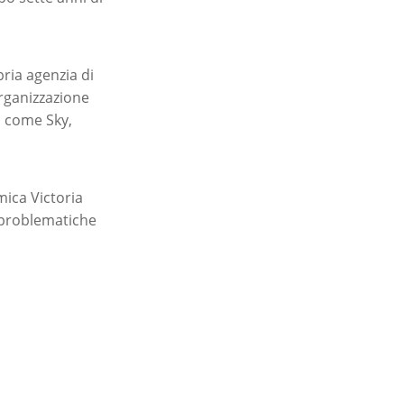
ria agenzia di
organizzazione
o come Sky,
mica Victoria
 problematiche