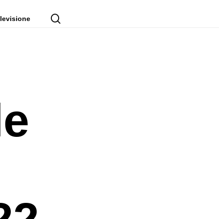
cerca
levisione
le
22