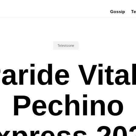
Gossip
Te
Televisione
aride Vita
Pechino
xpress 20