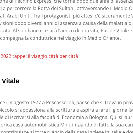
one di Pechino Express, che torna dopo due anni di assenza.
 a percorrere la Rotta dei Sultani, attraversando il Medio O
ati Arabi Uniti. Tra i protagonisti più attesi c’è sicuramente 
visioni dopo diversi anni di assenza a causa della malattia d
tata. Al suo fianco ci sarà l’amico di una vita, Paride Vitale
compagna la conduttrice nel viaggio in Medio Oriente.
022 tappe: il viaggio città per città
 Vitale
ce il 4 agosto 1977 a Pescasseroli, paese che si trova in prov
iccolo si appassiona alla scrittura e aspira a fare il giornali
de di iscriversi alla facoltà di Economia a Bologna. Qui si laur
torica casa automobilistica Mini, iniziando di fatto la sua ca
ontribuisce al forte rilancio della casa inglese in Italia e do