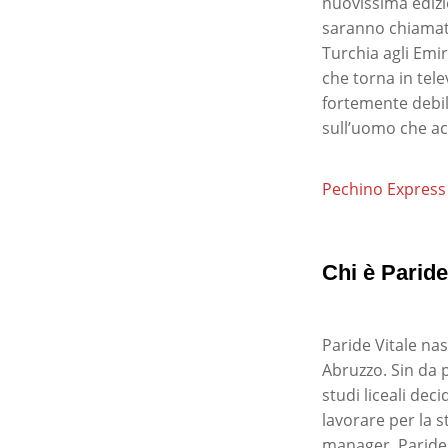
nuovissima edizi
saranno chiamati
Turchia agli Emir
che torna in tele
fortemente debili
sull’uomo che ac
Pechino Express 2
Chi è Paride
Paride Vitale nas
Abruzzo. Sin da p
studi liceali deci
lavorare per la s
manager. Paride c