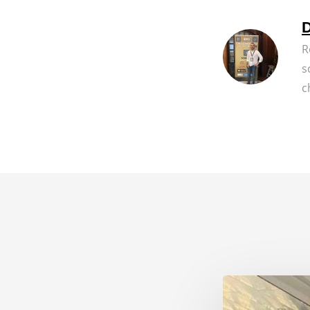
D
R
s
c