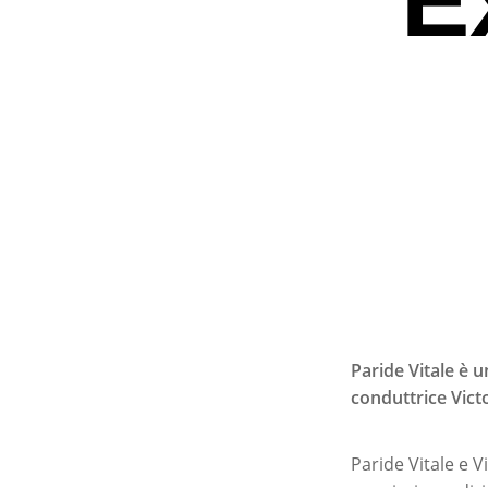
Paride Vitale è 
conduttrice Vict
Premi invio per ce
Paride Vitale e V