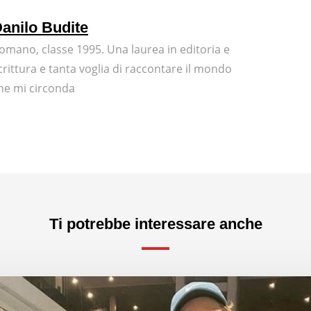
anilo Budite
omano, classe 1995. Una laurea in editoria e
crittura e tanta voglia di raccontare il mondo
he mi circonda
Ti potrebbe interessare anche