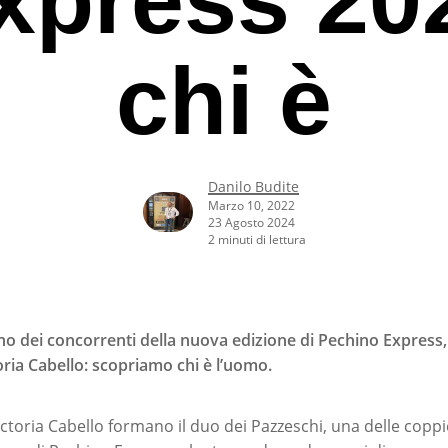
chi è
Danilo Budite
Marzo 10, 2022
23 Agosto 2024
2 minuti di lettura
uno dei concorrenti della nuova edizione di Pechino Express,
oria Cabello: scopriamo chi è l’uomo.
rcare o ESC per uscire
ictoria Cabello formano il duo dei Pazzeschi, una delle coppi