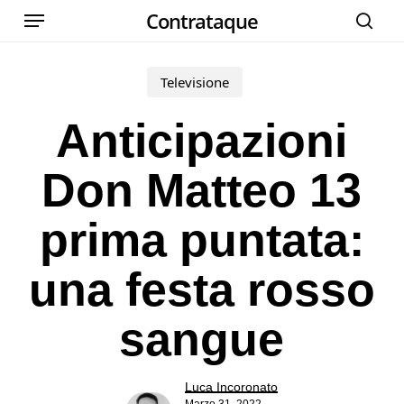
Menu
Skip
Contrataque
cer
to
main
Televisione
content
Anticipazioni
Don Matteo 13
prima puntata:
una festa rosso
sangue
Luca Incoronato
Marzo 31, 2022