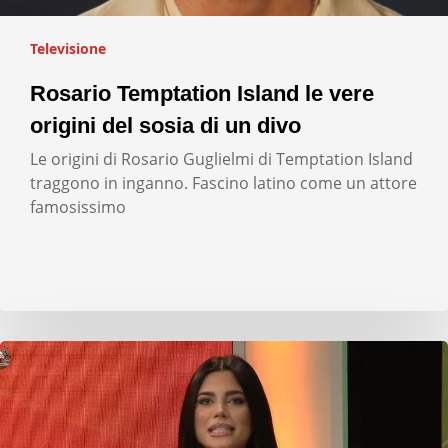
Televisione
Rosario Temptation Island le vere
origini del sosia di un divo
Le origini di Rosario Guglielmi di Temptation Island
traggono in inganno. Fascino latino come un attore
famosissimo