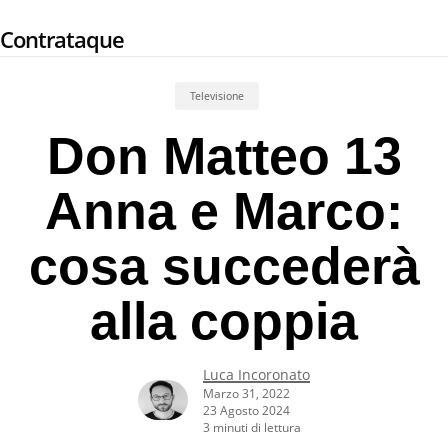
Skip
Contrataque
to
main
content
Televisione
Don Matteo 13
Anna e Marco:
cosa succederà
alla coppia
Luca Incoronato
Marzo 31, 2022
23 Agosto 2024
3 minuti di lettura