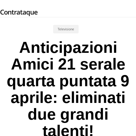
Skip
Contrataque
to
main
content
Televisione
Anticipazioni
Amici 21 serale
quarta puntata 9
aprile: eliminati
due grandi
talenti!