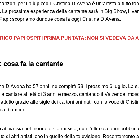
canzoni per i più piccoli, Cristina D’Avena è un’artista a tutto t
. La prossima esperienza della cantante sarà in Big Show, il var
co Papi: scopriamo dunque cosa fa oggi Cristina D’Avena.
ICO PAPI OSPITI PRIMA PUNTATA: NON SI VEDEVA DA A
 cosa fa la cantante
na D’Avena ha 57 anni, ne compirà 58 il prossimo 6 luglio. La s
 a cantare all’età di 3 anni e mezzo, cantando il Valzer del mos
rattutto grazie alle sigle dei cartoni animati, con la voce di Cri
 dai bambini.
o attiva, sia nel mondo della musica, con l’ultimo album pubblic
e di altri artisti, che in quello della televisione. Recentemente 