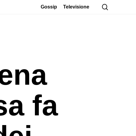
cerca
Gossip
Televisione
vena
sa fa
dei