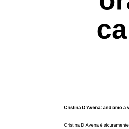
ca
Premi invio per cercare o ESC per uscir
Cristina D’Avena: andiamo a ve
Cristina D’Avena è sicuramente 