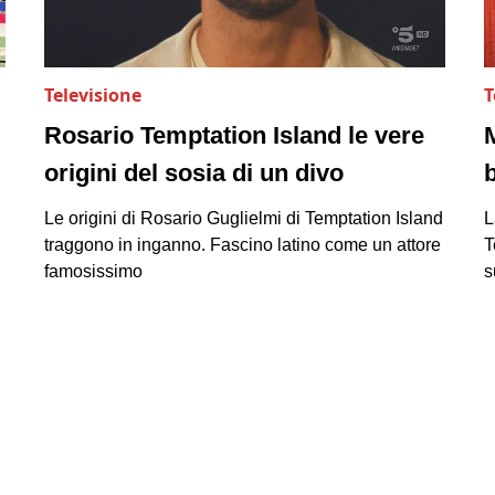
Televisione
T
Rosario Temptation Island le vere
origini del sosia di un divo
Le origini di Rosario Guglielmi di Temptation Island
L
traggono in inganno. Fascino latino come un attore
T
famosissimo
s