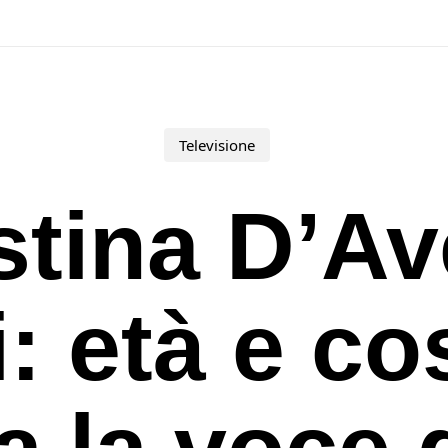
Televisione
stina D’A
: età e co
a la voce 