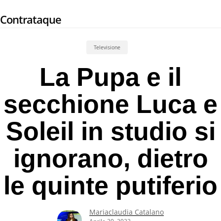
Skip
Contrataque
to
main
content
Televisione
La Pupa e il
secchione Luca e
Soleil in studio si
ignorano, dietro
le quinte putiferio
Mariaclaudia Catalano
Aprile 20, 2022