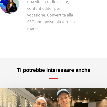
una vita in radio e al tg,
content editor per
vocazione. Convertita alla
SEO non posso più farne a
meno
Ti potrebbe interessare anche