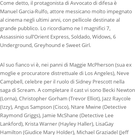
Come detto, il protagonista di Avvocato di difesa è
Manuel Garcia-Rulfo, attore messicano molto impegnato
al cinema negli ultimi anni, con pellicole destinate al
grande pubblico. Lo ricordiamo ne I magnifici 7,
Assassinio sull’Orient Express, Soldado, Widows, 6
Underground, Greyhound e Sweet Girl.
Al suo fianco vi è, nei panni di Maggie McPherson (sua ex
moglie e procuratore distrettuale di Los Angeles), Neve
Campbell, celebre per il ruolo di Sidney Prescott nella
saga di Scream. A completare il cast vi sono Becki Newton
(Lorna), Christopher Gorham (Trevor Elliot), Jazz Raycole
(Izzy), Angus Sampson (Cisco), Ntare Mwine (Detective
Raymond Griggs), Jamie McShane (Detective Lee
Lankford), Krista Warner (Hayley Haller), LisaGay
Hamilton (Giudice Mary Holder), Michael Graziadel (Jeff