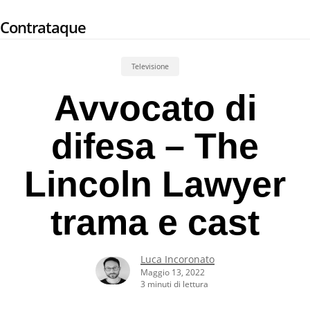
Skip
Contrataque
to
main
content
Televisione
Avvocato di
difesa – The
Lincoln Lawyer
trama e cast
Luca Incoronato
Maggio 13, 2022
3 minuti di lettura