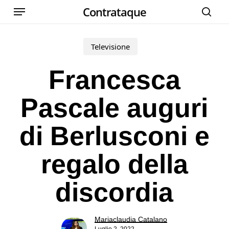
Menu
Skip
Contrataque
cer
to
main
Televisione
content
Francesca
Pascale auguri
di Berlusconi e
regalo della
discordia
Mariaclaudia Catalano
Luglio 2, 2022