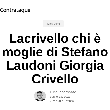
Skip
Contrataque
to
main
content
Televisione
Lacrivello chi è
moglie di Stefano
Laudoni Giorgia
Crivello
Luca Incoronato
Luglio 25, 2022
2 minuti di lettura