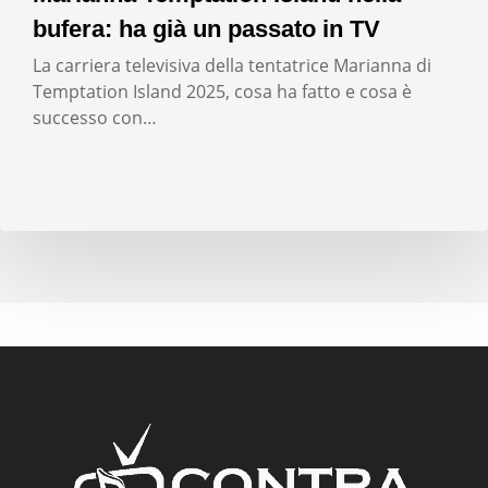
bufera: ha già un passato in TV
La carriera televisiva della tentatrice Marianna di
Temptation Island 2025, cosa ha fatto e cosa è
successo con…