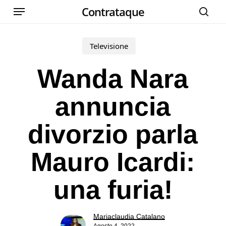
Menu
Skip
Contrataque
cer
to
main
Televisione
content
Wanda Nara
annuncia
divorzio parla
Mauro Icardi:
una furia!
Mariaclaudia Catalano
Agosto 4, 2022