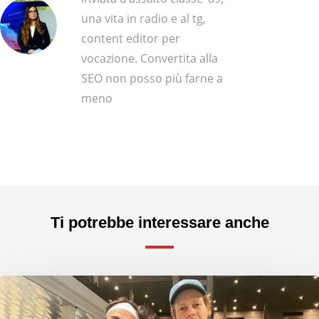
una vita in radio e al tg,
content editor per
vocazione. Convertita alla
SEO non posso più farne a
meno
Ti potrebbe interessare anche