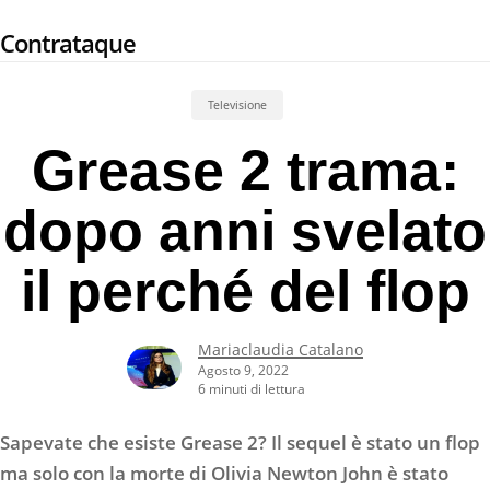
Skip
Contrataque
to
main
content
Televisione
Grease 2 trama:
dopo anni svelato
il perché del flop
Mariaclaudia Catalano
Agosto 9, 2022
6 minuti di lettura
Sapevate che esiste Grease 2? Il sequel è stato un flop
ma solo con la morte di Olivia Newton John è stato