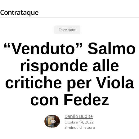
Skip
Contrataque
to
main
content
Televisione
“Venduto” Salmo
risponde alle
critiche per Viola
con Fedez
Danilo Budite
Ottobre 14, 2022
3 minuti di lettura