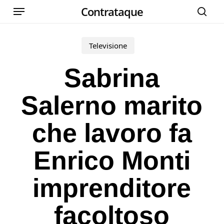
Menu
Skip
Contrataque
cer
to
main
Televisione
content
Sabrina
Salerno marito
che lavoro fa
Enrico Monti
imprenditore
facoltoso