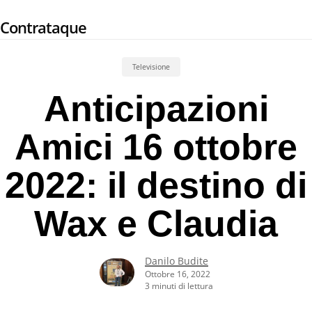
Skip
Contrataque
to
main
content
Televisione
Anticipazioni
Amici 16 ottobre
2022: il destino di
Wax e Claudia
Danilo Budite
Ottobre 16, 2022
3 minuti di lettura