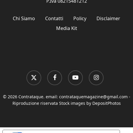
P.Iva 08215481212
Chi Siamo
Contatti
Policy
Disclaimer
Media Kit
x-
facebook
youtube
instagram
twitter
© 2026 Contrataque. email:
contrataquemagazine@gmail.com
-
Riproduzione riservata Stock images by DepositPhotos