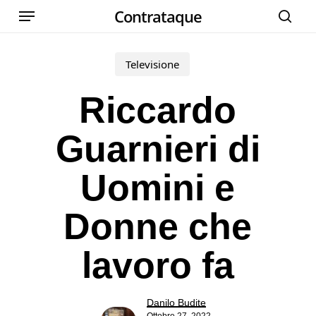
Menu
Skip
Contrataque
cer
to
main
Televisione
content
Riccardo
Guarnieri di
Uomini e
Donne che
lavoro fa
Danilo Budite
Ottobre 27, 2022