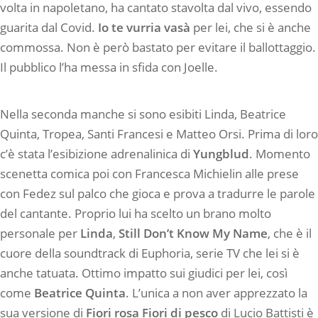
volta in napoletano, ha cantato stavolta dal vivo, essendo
guarita dal Covid.
Io te vurria vasà
per lei, che si è anche
commossa. Non è però bastato per evitare il ballottaggio.
Il pubblico l’ha messa in sfida con Joelle.
Nella seconda manche si sono esibiti Linda, Beatrice
Quinta, Tropea, Santi Francesi e Matteo Orsi. Prima di loro
c’è stata l’esibizione adrenalinica di
Yungblud
. Momento
scenetta comica poi con Francesca Michielin alle prese
con Fedez sul palco che gioca e prova a tradurre le parole
del cantante. Proprio lui ha scelto un brano molto
personale per
Linda
,
Still Don’t Know My Name
, che è il
cuore della soundtrack di Euphoria, serie TV che lei si è
anche tatuata. Ottimo impatto sui giudici per lei, così
come
Beatrice
Quinta
. L’unica a non aver apprezzato la
sua versione di
Fiori rosa Fiori di pesco
di Lucio Battisti è