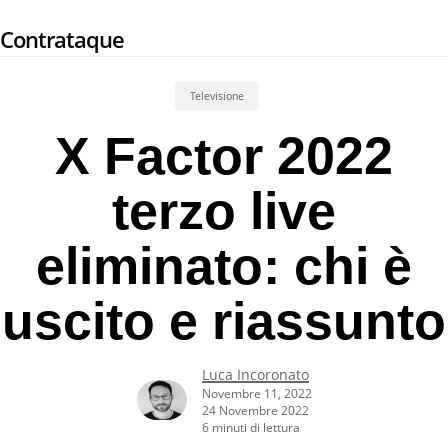
Skip
Contrataque
to
main
content
Televisione
X Factor 2022
terzo live
eliminato: chi è
uscito e riassunto
Luca Incoronato
Novembre 11, 2022
24 Novembre 2022
6 minuti di lettura