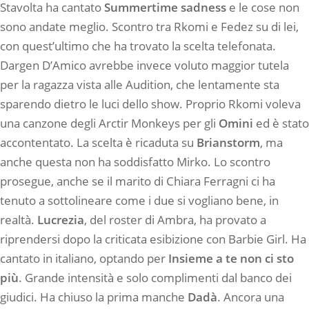
Stavolta ha cantato
Summertime sadness
e le cose non
sono andate meglio. Scontro tra Rkomi e Fedez su di lei,
con quest’ultimo che ha trovato la scelta telefonata.
Dargen D’Amico avrebbe invece voluto maggior tutela
per la ragazza vista alle Audition, che lentamente sta
sparendo dietro le luci dello show. Proprio Rkomi voleva
una canzone degli Arctir Monkeys per gli
Omini
ed è stato
accontentato. La scelta è ricaduta su
Brianstorm
, ma
anche questa non ha soddisfatto Mirko. Lo scontro
prosegue, anche se il marito di Chiara Ferragni ci ha
tenuto a sottolineare come i due si vogliano bene, in
realtà.
Lucrezia
, del roster di Ambra, ha provato a
riprendersi dopo la criticata esibizione con Barbie Girl. Ha
cantato in italiano, optando per
Insieme a te non ci sto
più
. Grande intensità e solo complimenti dal banco dei
giudici. Ha chiuso la prima manche
Dadà
. Ancora una