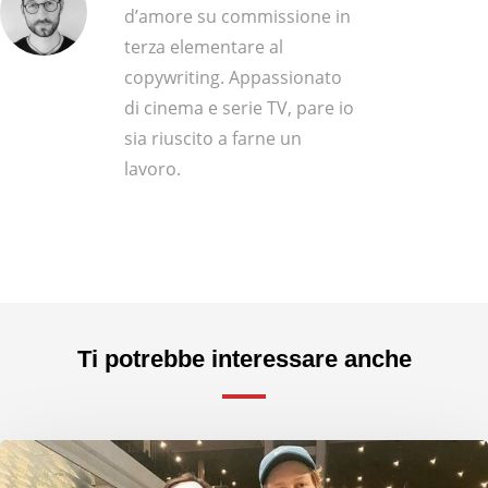
d’amore su commissione in
terza elementare al
copywriting. Appassionato
di cinema e serie TV, pare io
sia riuscito a farne un
lavoro.
Ti potrebbe interessare anche