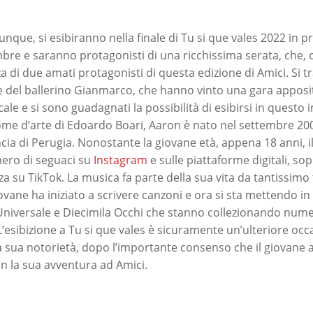
 dunque, si esibiranno nella finale di Tu si que vales 2022 i
re e saranno protagonisti di una ricchissima serata, che,
 di due amati protagonisti di questa edizione di Amici. Si tr
 del ballerino Gianmarco, che hanno vinto una gara apposit
le e si sono guadagnati la possibilità di esibirsi in questo
me d’arte di Edoardo Boari, Aaron è nato nel settembre 20
cia di Perugia. Nonostante la giovane età, appena 18 anni, i
ero di seguaci su
Instagram
e sulle piattaforme digitali, so
za su TikTok. La musica fa parte della sua vita da tantissim
iovane ha iniziato a scrivere canzoni e ora si sta mettendo i
i Universale e Diecimila Occhi che stanno collezionando nume
 L’esibizione a Tu si que vales è sicuramente un’ulteriore oc
a sua notorietà, dopo l’importante consenso che il giovane 
 la sua avventura ad Amici.