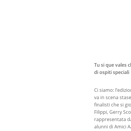
Tu si que vales c
di ospiti speciali
Ci siamo: l’edizi
va in scena stas
finalisti che si 
Filippi, Gerry S
Premi invio per ce
rappresentata da 
alunni di Amici 