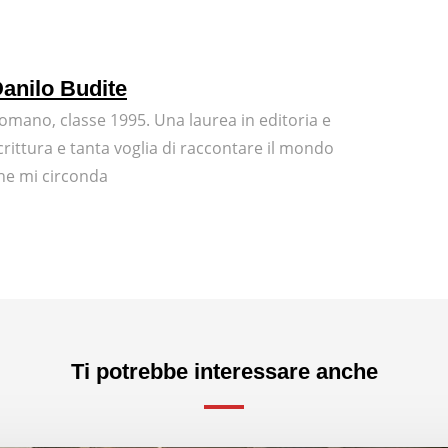
anilo Budite
omano, classe 1995. Una laurea in editoria e
crittura e tanta voglia di raccontare il mondo
he mi circonda
Ti potrebbe interessare anche