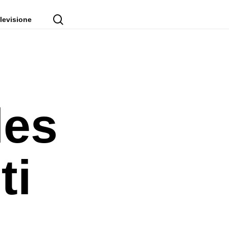
cerca
levisione
les
ti