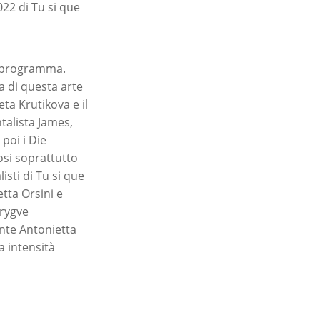
022 di Tu si que
el programma.
 di questa arte
ta Krutikova e il
talista James,
poi i Die
osi soprattutto
isti di Tu si que
tta Orsini e
Trygve
nte Antonietta
a intensità