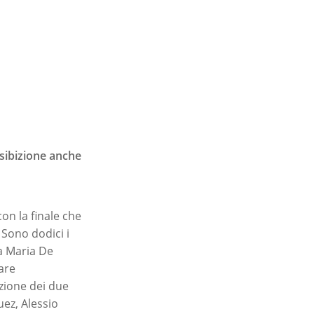
 esibizione anche
con la finale che
Sono dodici i
da Maria De
are
izione dei due
ez, Alessio