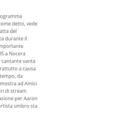
n programma
 come detto, vede
atta del
a durante il
 importante
05 a Nocera
l cantante vanta
prattutto a causa
o tempo, da
n mostra ad Amici
ri di stream
casione per Aaron
artista umbro sta