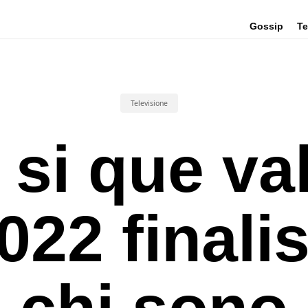
Gossip
Te
Televisione
 si que va
022 finalis
chi sono