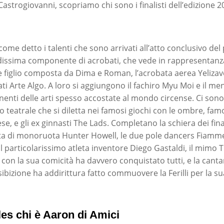
astrogiovanni, scopriamo chi sono i finalisti dell’edizione 2
come detto i talenti che sono arrivati all’atto conclusivo d
issima componente di acrobati, che vede in rappresentanza
e figlio composta da Dima e Roman, l’acrobata aerea Yelizave
i Arte Algo. A loro si aggiungono il fachiro Myu Moi e il men
nenti delle arti spesso accostate al mondo circense. Ci sono 
o teatrale che si diletta nei famosi giochi con le ombre, fam
ese, e gli ex ginnasti The Lads. Completano la schiera dei final
lota di monoruota Hunter Howell, le due pole dancers Fiamme
il particolarissimo atleta inventore Diego Gastaldi, il mimo 
on la sua comicità ha davvero conquistato tutti, e la canta
sibizione ha addirittura fatto commuovere la Ferilli per la su
les chi è Aaron di Amici