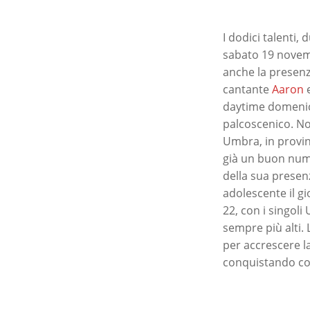
I dodici talenti,
sabato 19 novemb
anche la presenza
cantante
Aaron
e
daytime domenica
palcoscenico. No
Umbra, in provin
già un buon num
della sua presen
adolescente il g
22, con i singol
sempre più alti.
per accrescere l
conquistando con