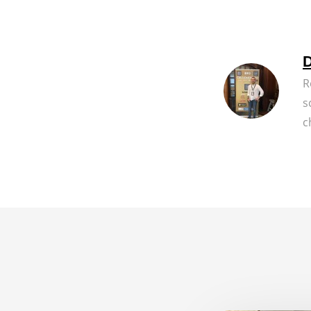
D
R
s
c