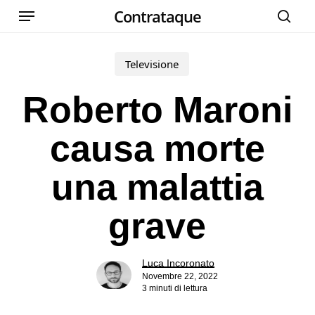
Menu
Skip
Contrataque
cer
to
main
Televisione
content
Roberto Maroni
causa morte
una malattia
grave
Luca Incoronato
Novembre 22, 2022
3 minuti di lettura