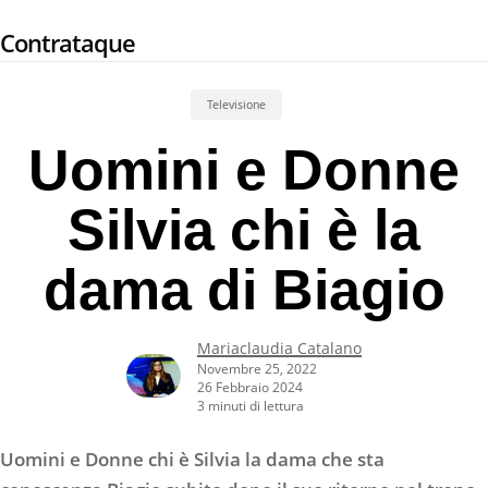
Skip
Contrataque
to
main
content
Televisione
Uomini e Donne
Silvia chi è la
dama di Biagio
Mariaclaudia Catalano
Novembre 25, 2022
26 Febbraio 2024
3 minuti di lettura
Uomini e Donne chi è Silvia la dama che sta