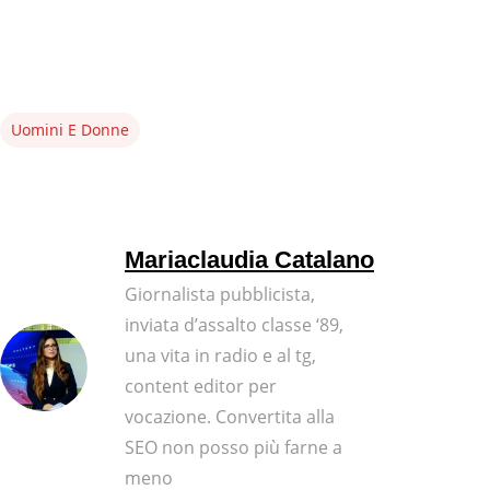
Uomini E Donne
Mariaclaudia Catalano
Giornalista pubblicista,
inviata d’assalto classe ‘89,
una vita in radio e al tg,
content editor per
vocazione. Convertita alla
SEO non posso più farne a
meno