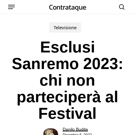
Menu
Skip
Contrataque
cer
to
main
Televisione
content
Esclusi
Sanremo 2023:
chi non
parteciperà al
Festival
Danilo Budite
Dicembre 5, 2022