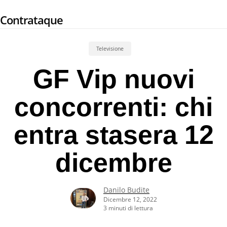
Skip
Contrataque
to
main
content
Televisione
GF Vip nuovi
concorrenti: chi
entra stasera 12
dicembre
Danilo Budite
Dicembre 12, 2022
3 minuti di lettura