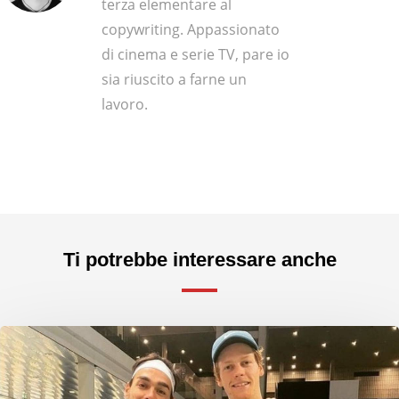
terza elementare al
copywriting. Appassionato
di cinema e serie TV, pare io
sia riuscito a farne un
lavoro.
Ti potrebbe interessare anche