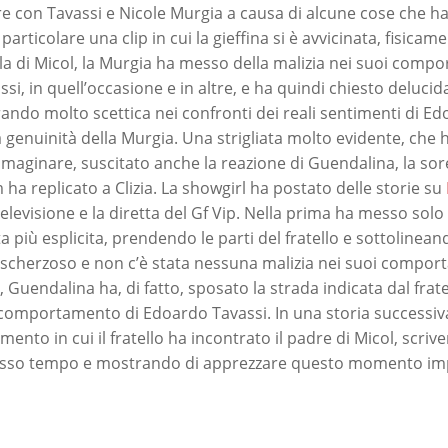
re con Tavassi e Nicole Murgia a causa di alcune cose che ha
particolare una clip in cui la gieffina si è avvicinata, fisicam
la di Micol, la Murgia ha messo della malizia nei suoi compo
ssi, in quell’occasione e in altre, e ha quindi chiesto delucid
ndo molto scettica nei confronti dei reali sentimenti di Ed
a genuinità della Murgia. Una strigliata molto evidente, che
maginare, suscitato anche la reazione di Guendalina, la sore
ha replicato a Clizia. La showgirl ha postato delle storie su
elevisione e la diretta del Gf Vip. Nella prima ha messo solo
ta più esplicita, prendendo le parti del fratello e sottolinea
 scherzoso e non c’è stata nessuna malizia nei suoi compor
Guendalina ha, di fatto, sposato la strada indicata dal frat
l comportamento di Edoardo Tavassi. In una storia successi
ento in cui il fratello ha incontrato il padre di Micol, scriv
tesso tempo e mostrando di apprezzare questo momento im