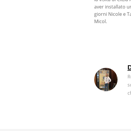
aver installato u
giorni Nicole e T
Micol.
D
R
s
c