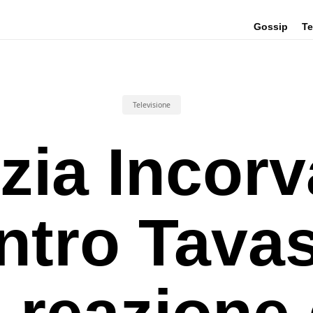
Gossip
Te
Televisione
izia Incorv
ntro Tavas
a reazione 