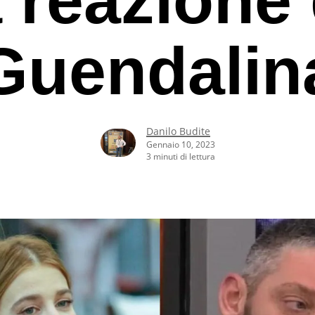
Guendalin
Danilo Budite
Gennaio 10, 2023
3 minuti di lettura
rcare o ESC per uscire