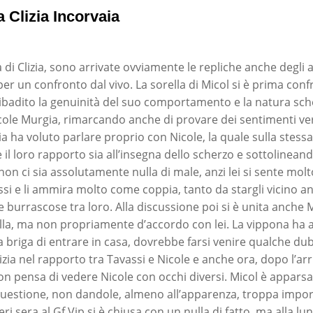
a Clizia Incorvaia
a di Clizia, sono arrivate ovviamente le repliche anche degli a
 per un confronto dal vivo. La sorella di Micol si è prima con
ribadito la genuinità del suo comportamento e la natura sch
ole Murgia, rimarcando anche di provare dei sentimenti ver
ia ha voluto parlare proprio con Nicole, la quale sulla stess
 il loro rapporto sia all’insegna dello scherzo e sottolinean
n ci sia assolutamente nulla di male, anzi lei si sente molto
ssi e li ammira molto come coppia, tanto da stargli vicino 
e burrascose tra loro. Alla discussione poi si è unita anche 
ella, ma non propriamente d’accordo con lei. La vippona ha
 la briga di entrare in casa, dovrebbe farsi venire qualche du
zia nel rapporto tra Tavassi e Nicole e anche ora, dopo l’arri
 non pensa di vedere Nicole con occhi diversi. Micol è appar
 questione, non dandole, almeno all’apparenza, troppa imp
a ieri sera al Gf Vip si è chiusa con un nulla di fatto, ma alla 