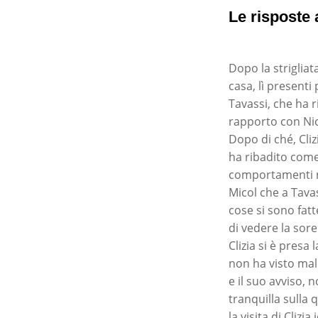
Le risposte 
Dopo la strigliat
casa, lì presenti
Tavassi, che ha 
rapporto con Nic
Dopo di ché, Cliz
ha ribadito come
comportamenti no
Micol che a Tava
cose si sono fatt
di vedere la sor
Clizia si è presa
non ha visto mali
e il suo avviso,
tranquilla sulla
la visita di Clizi