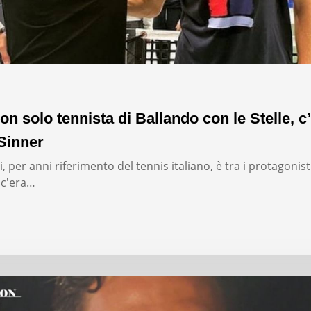
on solo tennista di Ballando con le Stelle, c’
Sinner
, per anni riferimento del tennis italiano, è tra i protagonist
: c'era…