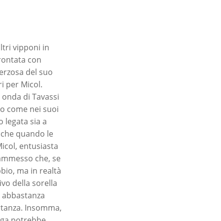
ltri vipponi in
frontata con
erzosa del suo
i per Micol.
a onda di Tavassi
do come nei suoi
 legata sia a
anche quando le
Micol, entusiasta
 ammesso che, se
bbio, ma in realtà
vo della sorella
sa abbastanza
ortanza. Insomma,
lunga potrebbe