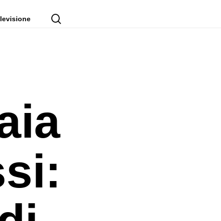
cerca
levisione
aia
si:
di