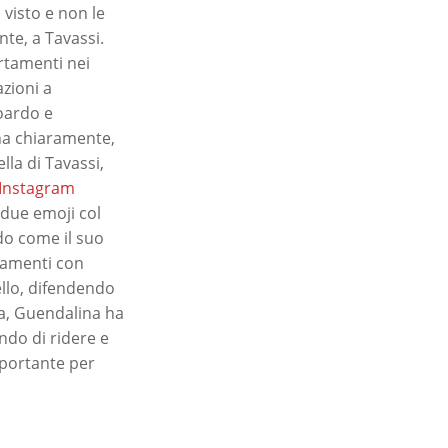
 visto e non le
ente, a Tavassi.
rtamenti nei
azioni a
oardo e
 ha chiaramente,
lla di Tavassi,
Instagram
 due emoji col
ndo come il suo
tamenti con
ello, difendendo
va, Guendalina ha
endo di ridere e
portante per