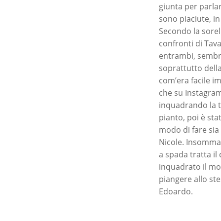
giunta per parla
sono piaciute, in 
Secondo la sorel
confronti di Tava
entrambi, sembra
soprattutto dell
com’era facile im
che su Instagram 
inquadrando la t
pianto, poi è sta
modo di fare sia
Nicole. Insomma, 
a spada tratta i
inquadrato il mom
piangere allo s
Edoardo.