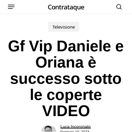
Menu
Skip
Contrataque
cer
to
main
Televisione
content
Gf Vip Daniele e
Oriana è
successo sotto
le coperte
VIDEO
Luca Incoronato
Gennaio 10, 2023