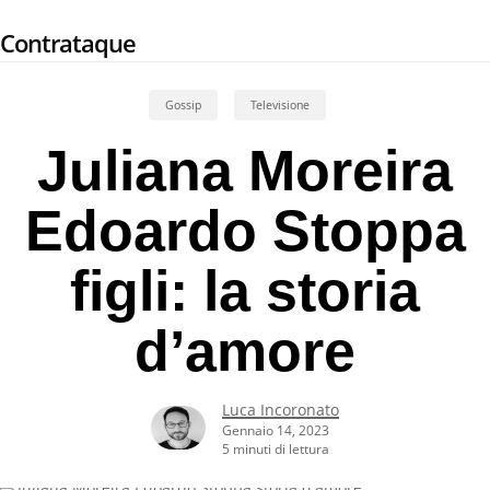
Skip
Contrataque
to
main
content
Gossip
Televisione
Juliana Moreira
Edoardo Stoppa
figli: la storia
d’amore
Luca Incoronato
Gennaio 14, 2023
5 minuti di lettura