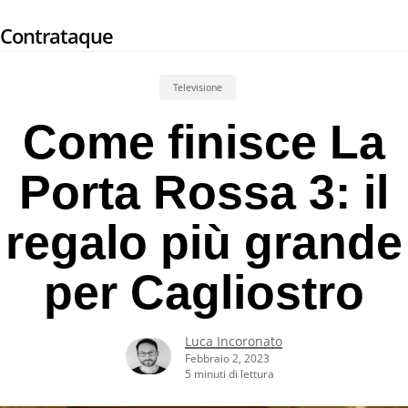
Skip
Contrataque
to
main
content
Televisione
Come finisce La
Porta Rossa 3: il
regalo più grande
per Cagliostro
Luca Incoronato
Febbraio 2, 2023
5 minuti di lettura