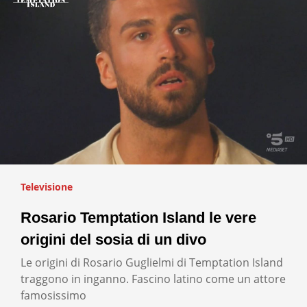
Televisione
Rosario Temptation Island le vere
origini del sosia di un divo
Le origini di Rosario Guglielmi di Temptation Island
traggono in inganno. Fascino latino come un attore
famosissimo