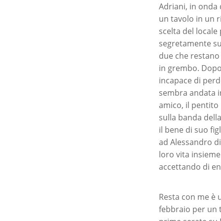
Adriani, in onda
un tavolo in un 
scelta del local
segretamente sul
due che restano 
in grembo. Dopo a
incapace di perd
sembra andata in
amico, il pentit
sulla banda dell
il bene di suo fi
ad Alessandro di
loro vita insieme
accettando di en
Resta con me è u
febbraio per un t