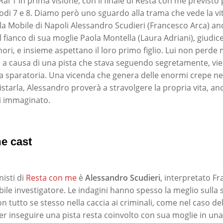
ai 1 in prima visione, con il finale di Resta con me previsto 
sodi 7 e 8. Diamo però uno sguardo alla trama che vede la vi
la Mobile di Napoli Alessandro Scudieri (Francesco Arca) and
 fianco di sua moglie Paola Montella (Laura Adriani), giudice
ori, e insieme aspettano il loro primo figlio. Lui non perde ma
, a causa di una pista che stava seguendo segretamente, vi
a sparatoria. Una vicenda che genera delle enormi crepe ne
istarla, Alessandro proverà a stravolgere la propria vita, a
i immaginato.
e cast
isti di
Resta con me
è
Alessandro
Scudieri
, interpretato F
ile investigatore. Le indagini hanno spesso la meglio sulla s
 tutto se stesso nella caccia ai criminali, come nel caso de
Per inseguire una pista resta coinvolto con sua moglie in una