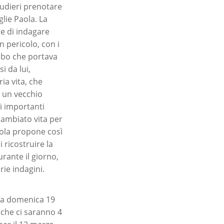
udieri prenotare
lie Paola. La
te di indagare
 pericolo, con i
imbo che portava
i da lui,
ia vita, che
a un vecchio
i importanti
cambiato vita per
aola propone così
 ricostruire la
rante il giorno,
ie indagini.
 da domenica 19
 che ci saranno 4