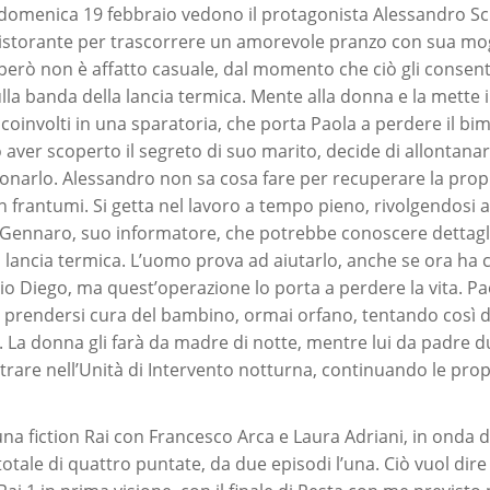
 domenica 19 febbraio vedono il protagonista Alessandro Sc
ristorante per trascorrere un amorevole pranzo con sua mog
e però non è affatto casuale, dal momento che ciò gli consen
la banda della lancia termica. Mente alla donna e la mette in
coinvolti in una sparatoria, che porta Paola a perdere il b
ver scoperto il segreto di suo marito, decide di allontanars
onarlo. Alessandro non sa cosa fare per recuperare la propr
 frantumi. Si getta nel lavoro a tempo pieno, rivolgendosi 
o Gennaro, suo informatore, che potrebbe conoscere dettagl
a lancia termica. L’uomo prova ad aiutarlo, anche se ora ha 
glio Diego, ma quest’operazione lo porta a perdere la vita. P
 prendersi cura del bambino, ormai orfano, tentando così di
. La donna gli farà da madre di notte, mentre lui da padre du
trare nell’Unità di Intervento notturna, continuando le propr
na fiction Rai con Francesco Arca e Laura Adriani, in onda
otale di quattro puntate, da due episodi l’una. Ciò vuol dire