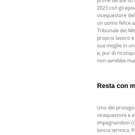
prime serate su R
2023 con gli epi
vicequestore del
un uomo felice al
Tribunale dei Min
proprio lavoro e
sua moglie in un
e, pur di riconqu
non avrebbe ma
Resta con m
Uno dei protagon
vicequestore e ab
impegnandosi con
lancia termica. 