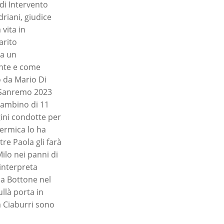
di Intervento
driani, giudice
 vita in
arito
 a un
ente e come
o da Mario Di
di Sanremo 2023
bambino di 11
ini condotte per
termica lo ha
tre Paola gli farà
ilo nei panni di
 interpreta
a Bottone nel
llà porta in
a Ciaburri sono