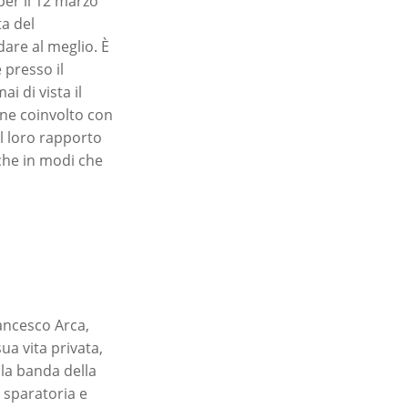
per il 12 marzo
ta del
are al meglio. È
 presso il
i di vista il
ene coinvolto con
l loro rapporto
nche in modi che
rancesco Arca,
ua vita privata,
lla banda della
 sparatoria e