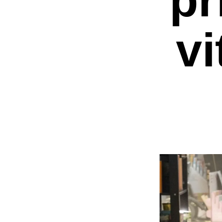
vi
Premi invio per ce