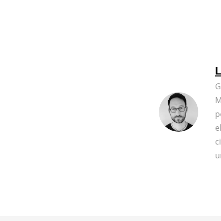
L
G
M
p
e
c
u