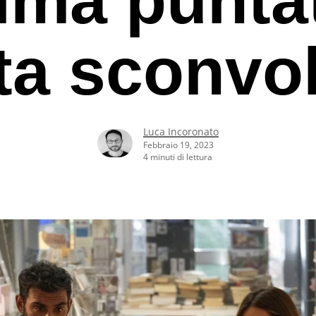
ta sconvo
Luca Incoronato
Febbraio 19, 2023
4 minuti di lettura
rcare o ESC per uscire