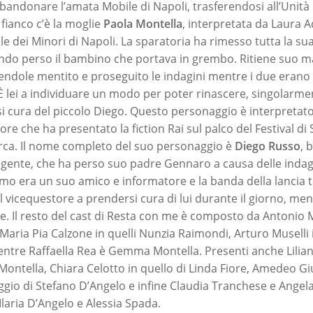
bbandonare l’amata Mobile di Napoli, trasferendosi all’Unità 
fianco c’è la moglie
Paola Montella
, interpretata da Laura A
le dei Minori di Napoli. La sparatoria ha rimesso tutta la sua
ndo perso il bambino che portava in grembo. Ritiene suo m
endole mentito e proseguito le indagini mentre i due erano
 lei a individuare un modo per poter rinascere, singolarm
i cura del piccolo Diego. Questo personaggio è interpretat
ore che ha presentato la fiction Rai sul palco del Festival 
rca. Il nome completo del suo personaggio è
Diego Russo
, 
ligente, che ha perso suo padre Gennaro a causa delle indag
mo era un suo amico e informatore e la banda della lancia 
 il vicequestore a prendersi cura di lui durante il giorno, men
e. Il resto del cast di Resta con me è composto da Antonio M
 Maria Pia Calzone in quelli Nunzia Raimondi, Arturo Muselli
tre Raffaella Rea è Gemma Montella. Presenti anche Lilian
 Montella, Chiara Celotto in quello di Linda Fiore, Amedeo Giu
ggio di Stefano D’Angelo e infine Claudia Tranchese e Angel
Ilaria D’Angelo e Alessia Spada.