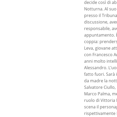
decide così di a
Notturna. Al suo 
presso il Tribuna
discussione, ave
responsabile, av
appuntamento. È
coppia: prenders
Leva, giovane att
con Francesco A
anni molto intel
Alessandro. L’uo
fatto fuori. Sarà
da madre la nott
Salvatore Ciullo,
Marco Palma, men
ruolo di Vittoria
scena il persona
rispettivamente 