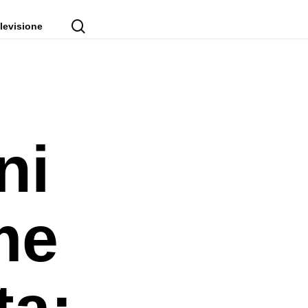
cerca
levisione
ni
me
ta: