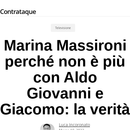
Skip
Contrataque
to
main
content
Televisione
Marina Massironi
perché non è più
con Aldo
Giovanni e
Giacomo: la verità
Luca Incoronato
Marzo 10, 2023