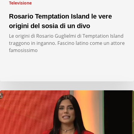
Televisione
Rosario Temptation Island le vere
origini del sosia di un divo
Le origini di Rosario Guglielmi di Temptation Island
traggono in inganno. Fascino latino come un attore
famosissimo