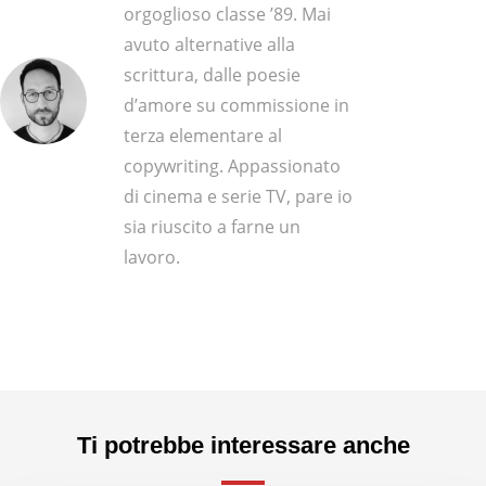
orgoglioso classe ’89. Mai
avuto alternative alla
scrittura, dalle poesie
d’amore su commissione in
terza elementare al
copywriting. Appassionato
di cinema e serie TV, pare io
sia riuscito a farne un
lavoro.
Ti potrebbe interessare anche