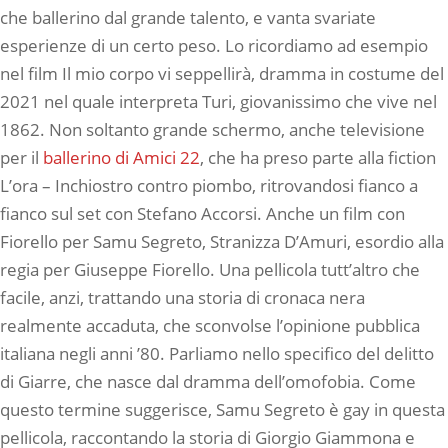
che ballerino dal grande talento, e vanta svariate
esperienze di un certo peso. Lo ricordiamo ad esempio
nel film Il mio corpo vi seppellirà, dramma in costume del
2021 nel quale interpreta Turi, giovanissimo che vive nel
1862. Non soltanto grande schermo, anche televisione
per il
ballerino di Amici 22
, che ha preso parte alla fiction
L’ora – Inchiostro contro piombo, ritrovandosi fianco a
fianco sul set con Stefano Accorsi. Anche un film con
Fiorello per Samu Segreto, Stranizza D’Amuri, esordio alla
regia per Giuseppe Fiorello. Una pellicola tutt’altro che
facile, anzi, trattando una storia di cronaca nera
realmente accaduta, che sconvolse l’opinione pubblica
italiana negli anni ’80. Parliamo nello specifico del delitto
di Giarre, che nasce dal dramma dell’omofobia. Come
questo termine suggerisce, Samu Segreto è gay in questa
pellicola, raccontando la storia di Giorgio Giammona e