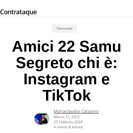
Skip
Contrataque
to
main
content
Televisione
Amici 22 Samu
Segreto chi è:
Instagram e
TikTok
Mariaclaudia Catalano
Marzo 17, 2023
25 Febbraio 2024
4 minuti di lettura