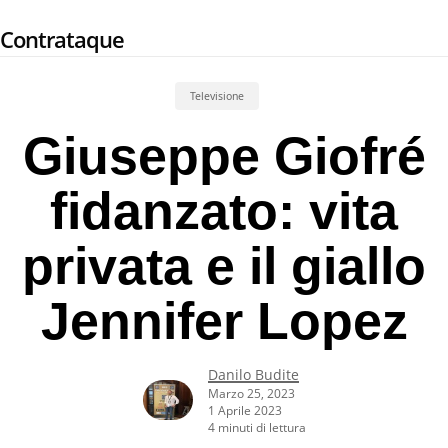
Skip
Contrataque
to
main
content
Televisione
Giuseppe Giofré
fidanzato: vita
privata e il giallo
Jennifer Lopez
Danilo Budite
Marzo 25, 2023
1 Aprile 2023
4 minuti di lettura